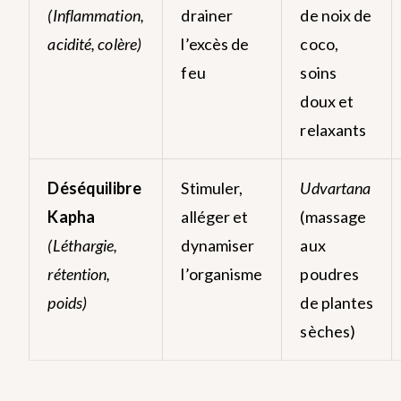
(Inflammation,
drainer
de noix de
acidité, colère)
l’excès de
coco,
feu
soins
doux et
relaxants
Déséquilibre
Stimuler,
Udvartana
Kapha
alléger et
(massage
(Léthargie,
dynamiser
aux
rétention,
l’organisme
poudres
poids)
de plantes
sèches)