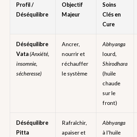
Profil /
Objectif
Soins
Déséquilibre
Majeur
Clés en
Cure
Déséquilibre
Ancrer,
Abhyanga
Vata
(Anxiété,
nourrir et
lourd,
insomnie,
réchauffer
Shirodhara
sécheresse)
le système
(huile
chaude
sur le
front)
Déséquilibre
Rafraîchir,
Abhyanga
Pitta
apaiser et
à l’huile