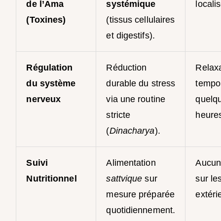
de l’Ama
systémique
locali
(Toxines)
(tissus cellulaires
et digestifs).
Régulation
Réduction
Relax
du système
durable du stress
tempo
nerveux
via une routine
quelq
stricte
heure
(
Dinacharya
).
Suivi
Alimentation
Aucun
Nutritionnel
sattvique
sur
sur le
mesure préparée
extéri
quotidiennement.