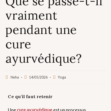
Que se passe-t-il
vraiment
pendant une
cure
ayurvédique?
Neha
14/05/2026
Yoga
Ce qu’il faut retenir
Une
cure ayurvédique
est un processus