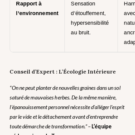
Rapport à
Sensation
Har
l’environnement
d’étouffement,
avec
hypersensibilité
natu
au bruit.
ancr
adap
Conseil d’Expert : L’Écologie Intérieure
“On ne peut planter de nouvelles graines dans un sol
saturé de mauvaises herbes. De la même manière,
l’épanouissement personnel nécessite d’alléger l’esprit
par le vide et le détachement avant d’entreprendre
toute démarche de transformation.”
–
L’équipe