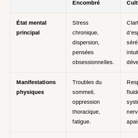
Encombré
Cult
État mental
Stress
Clar
principal
chronique,
d’esp
dispersion,
séré
pensées
intui
obsessionnelles.
déve
Manifestations
Troubles du
Resp
physiques
sommeil,
fluid
oppression
sys
thoracique,
ner
fatigue.
apai