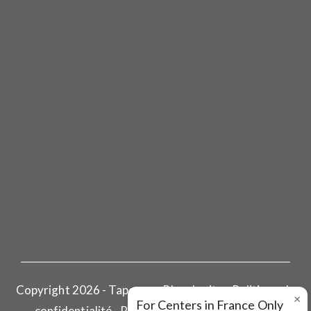
Copyright 2026 - Tapovan - Plan du site - Politique de
×
For Centers in France Only
confidentialité -
Réalisé par Pharoscion Global