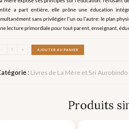
a Mère expose ses principes sur l’éducation: refusant 
ntité a part entière, elle prône une éducation intégr
imultanément sans privilégier l’un ou l’autre: le plan physi
ne lecture primordiale pour tout parent, enseignant, édu
-
+
AJOUTER AU PANIER
atégorie :
Livres de La Mère et Sri Aurobindo
Produits si