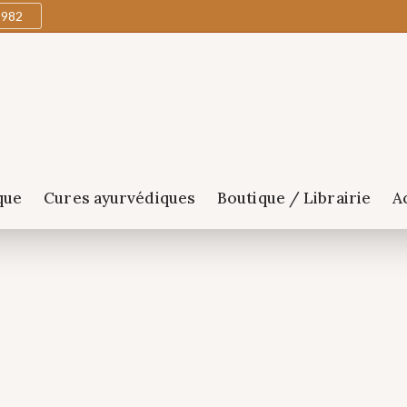
1982
que
Cures ayurvédiques
Boutique / Librairie
A