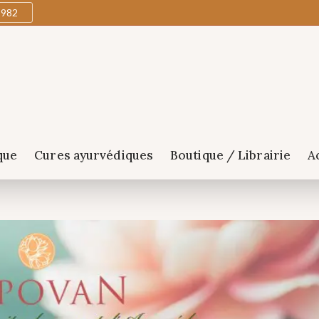
1982
que
Cures ayurvédiques
Boutique / Librairie
A