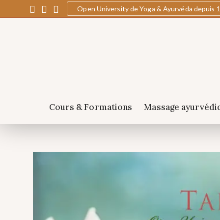
Open University de Yoga & Ayurvéda depuis 
Cours & Formations
Massage ayurvédi