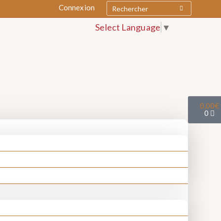
Connexion
Select Language
▼
0,00
€
0