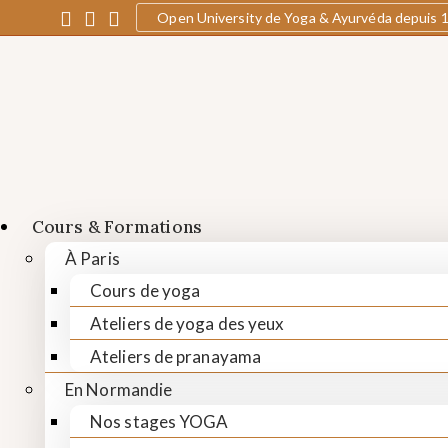
Open University de Yoga & Ayurvéda depuis 
Cours & Formations
À Paris
Cours de yoga
Ateliers de yoga des yeux
Ateliers de pranayama
En Normandie
Nos stages YOGA