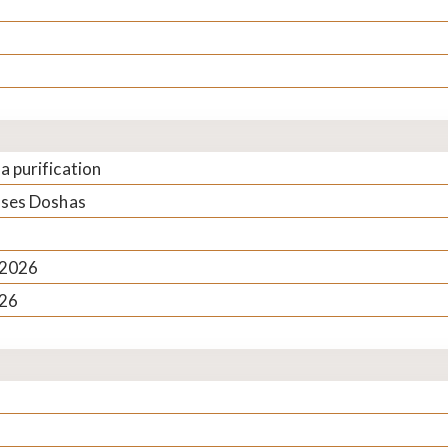
 purification
 ses Doshas
 2026
026