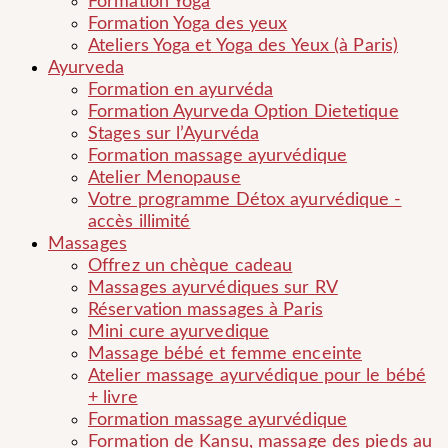
Formation Yoga
Formation Yoga des yeux
Ateliers Yoga et Yoga des Yeux (à Paris)
Ayurveda
Formation en ayurvéda
Formation Ayurveda Option Dietetique
Stages sur l’Ayurvéda
Formation massage ayurvédique
Atelier Menopause
Votre programme Détox ayurvédique -
accès illimité
Massages
Offrez un chèque cadeau
Massages ayurvédiques sur RV
Réservation massages à Paris
Mini cure ayurvedique
Massage bébé et femme enceinte
Atelier massage ayurvédique pour le bébé
+ livre
Formation massage ayurvédique
Formation de Kansu, massage des pieds au