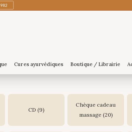
1982
que
Cures ayurvédiques
Boutique / Librairie
A
Chèque cadeau
CD
(9)
massage
(20)