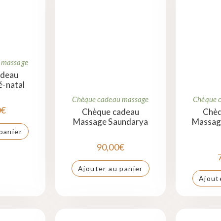
 massage
adeau
é-natal
Chèque cadeau massage
Chèque 
0
€
Chèque cadeau
Chèq
Massage Saundarya
Massage
panier
90,00
€
Ajouter au panier
Ajout