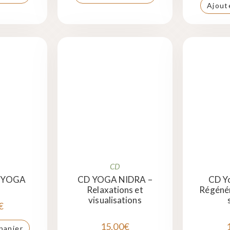
Ajout
CD
 YOGA
CD YOGA NIDRA –
CD Yo
Relaxations et
Régénér
visualisations
€
15,00
€
panier