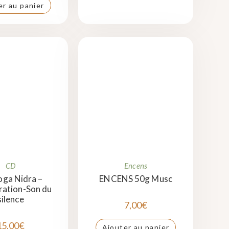
er au panier
CD
Encens
ga Nidra –
ENCENS 50g Musc
ation-Son du
silence
7,00
€
15,00
€
Ajouter au panier