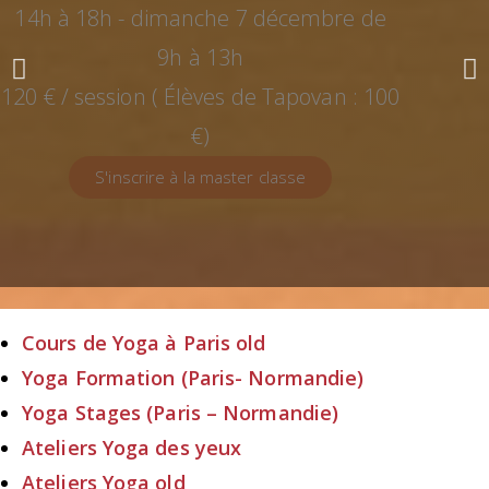
14h à 18h - dimanche 7 décembre de
9h à 13h
120 € / session ( Élèves de Tapovan : 100
€)
S'inscrire à la master classe
Cours de Yoga à Paris old
Yoga Formation (Paris- Normandie)
Yoga Stages (Paris – Normandie)
Ateliers Yoga des yeux
Ateliers Yoga old