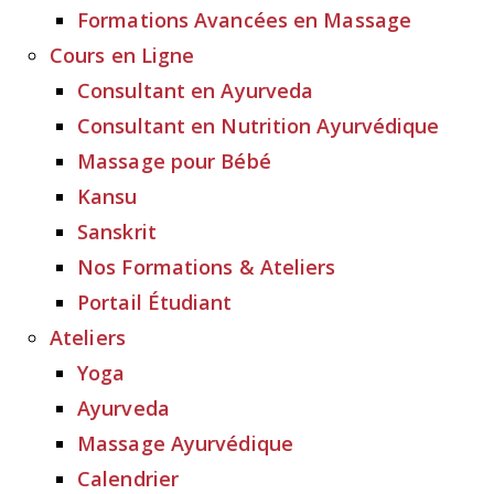
Formations Avancées en Massage
Cours en Ligne
Consultant en Ayurveda
Consultant en Nutrition Ayurvédique
Massage pour Bébé
Kansu
Sanskrit
Nos Formations & Ateliers
Portail Étudiant
Ateliers
Yoga
Ayurveda
Massage Ayurvédique
Calendrier