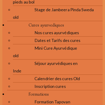
pieds au bol
Stage de Jambeera Pinda Sweda
old
Cures ayurvediques
Nos cures ayurvédiques
Dates et Tarifs des cures
Mini Cure Ayurvédique
old
Séjour ayurvédiques en
Inde
Calendrier des cures Old
Inscription cures
Formations
Formation Tapovan