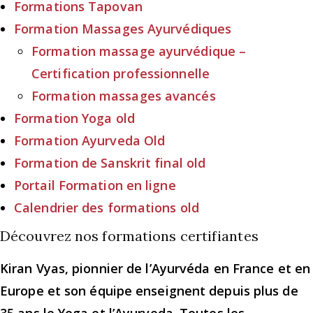
Formations Tapovan
Formation Massages Ayurvédiques
Formation massage ayurvédique –
Certification professionnelle
Formation massages avancés
Formation Yoga old
Formation Ayurveda Old
Formation de Sanskrit final old
Portail Formation en ligne
Calendrier des formations old
Découvrez nos formations certifiantes
Kiran Vyas, pionnier de l’Ayurvéda en France et en
Europe et son équipe enseignent depuis plus de