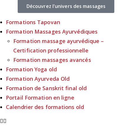
Découvrez l'univers des massages
Formations Tapovan
Formation Massages Ayurvédiques
Formation massage ayurvédique –
Certification professionnelle
Formation massages avancés
Formation Yoga old
Formation Ayurveda Old
Formation de Sanskrit final old
Portail Formation en ligne
Calendrier des formations old