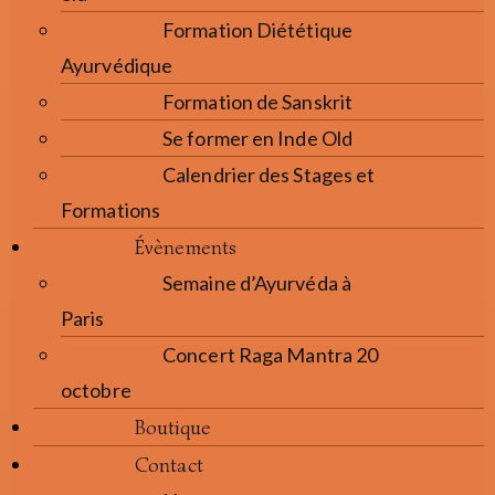
Formation Diététique
Ayurvédique
Formation de Sanskrit
Se former en Inde Old
Calendrier des Stages et
Formations
Évènements
Semaine d’Ayurvéda à
Paris
Concert Raga Mantra 20
octobre
Boutique
Contact