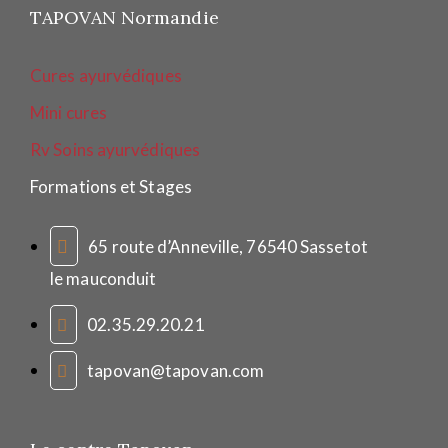
TAPOVAN Normandie
Cures ayurvédiques
Mini cures
Rv Soins ayurvédiques
Formations et Stages
65 route d’Anneville, 76540 Sassetot
le mauconduit
02.35.29.20.21
tapovan@tapovan.com