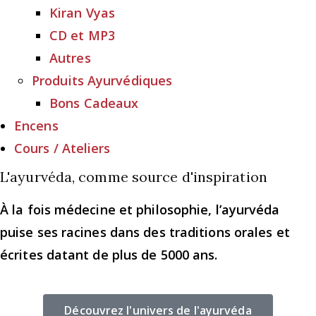
Kiran Vyas
CD et MP3
Autres
Produits Ayurvédiques
Bons Cadeaux
Encens
Cours / Ateliers
L'ayurvéda, comme source d'inspiration
À la fois médecine et philosophie, l’ayurvéda
puise ses racines dans des traditions orales et
écrites datant de plus de 5000 ans.
Découvrez l'univers de l'ayurvéda